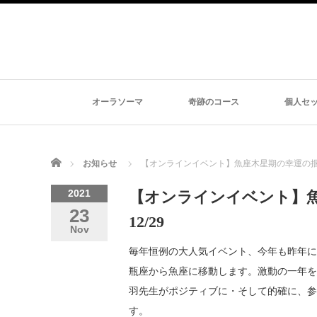
オーラソーマ
奇跡のコース
個人セ
Home
お知らせ
【オンラインイベント】魚座木星期の幸運の掴み方
2021
【オンラインイベント】魚
23
12/29
Nov
毎年恒例の大人気イベント、今年も昨年に続
瓶座から魚座に移動します。激動の一年を
羽先生がポジティブに・そして的確に、参
す。