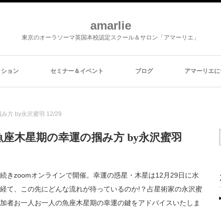
amarlie
東京のオーラソーマ英国本校認定スクール＆サロン「アマーリエ」
ッション
セミナー＆イベント
ブログ
アマーリエに
 by永沢蜜羽 12/29
座木星期の幸運の掴み方 by永沢蜜羽
きzoomオンラインで開催。幸運の惑星・木星は12月29日に水
経て、この先にどんな流れが待っているのか!？占星術家の永沢蜜
加者お一人お一人の魚座木星期の幸運の鍵をアドバイスいたしま