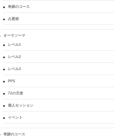
奇跡のコース
占星術
オーラソーマ
レベル1
レベル2
レベル3
PPS
72の天使
個人セッション
イベント
奇跡のコース